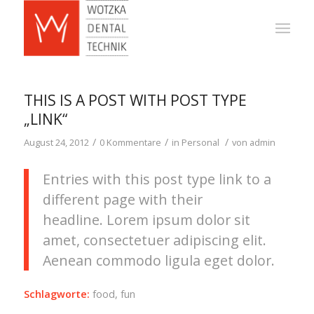
THIS IS A POST WITH POST TYPE
„LINK“
/
/
/
August 24, 2012
0 Kommentare
in
Personal
von
admin
Entries with this post type link to a
different page with their
headline. Lorem ipsum dolor sit
amet, consectetuer adipiscing elit.
Aenean commodo ligula eget dolor.
Schlagworte:
food
,
fun